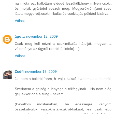
na mióta ezt hallottam eléggé leszűkült,hogy milyen csokit
és melyik gyártótól veszek meg. Mogyorókrém(ami sose
látott mogyorót),csokimikulás és csokitojás például kizárva.
Válasz
ágota
november 12, 2009
Csak meg kell nézni a csokimikulás hátulját, megvan a
véleménye az ügyről (deréktól lefele)...:)
Válasz
Zsófi
november 13, 2009
Ja, nem a boltiról írtam, h. vaj + kakaó, hanem az otthoniról.
Szerintem a gejség a lényege a télifagyinak... Ha nem elég
gej, akkor oda a fíling - nekem.
(Bevallom mostanában, ha édességre vágyom
összekutyulok vajat-kristálycukrot-kakaót, és csak épp