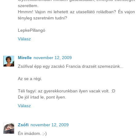
szerettem.
Hmmm! Vajon mi lehetett az utasellátó roládban? És vajon
tényleg szeretném tudni?
LepkePillangó
Válasz
Mirelle
november 12, 2009
Zsófival épp egy zacskó Francia drazsét szemezünk...
Az se a régi.
Téli fagyi: az gyerekkorunkban ilyen vacak volt. :D
De jól írtad le, pont ilyen.
Válasz
Zsófi
november 12, 2009
Én imádom. ;-)