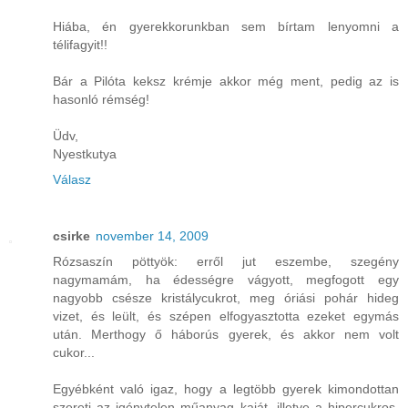
Hiába, én gyerekkorunkban sem bírtam lenyomni a
télifagyit!!
Bár a Pilóta keksz krémje akkor még ment, pedig az is
hasonló rémség!
Üdv,
Nyestkutya
Válasz
csirke
november 14, 2009
Rózsaszín pöttyök: erről jut eszembe, szegény
nagymamám, ha édességre vágyott, megfogott egy
nagyobb csésze kristálycukrot, meg óriási pohár hideg
vizet, és leült, és szépen elfogyasztotta ezeket egymás
után. Merthogy ő háborús gyerek, és akkor nem volt
cukor...
Egyébként való igaz, hogy a legtöbb gyerek kimondottan
szereti az igénytelen műanyag kaját, illetve a hipercukros,