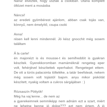
Naná! élvezték, hogy úsztak a csokiban. Utána komplett
öltözet ment a mosásba
Náncsi!
az eredeti gyömbérest ajánlom, abban csak tojás van,
könnyű, nem émelyítő, csupa csoki
Anna!
résen kell lenni mindennél. Jó kész gnocchit még sosem
találtam
Á la carte!
én majonézt is és mousse-t és semifreddót is gyakran
készítek. Gyerekkoromban mamáméknál rengeteg eper
volt, fehérjével készítettek eperhabot. Rengeteget ettem.
De ott a túrós palacsinta tölteléke, a tatár beefsteak, nekem
még sosem volt tojástól bajom. anyu mikor piskótát
készített, nyakig voltam a cukros sárgájában : )
Rózsaszín Pöttyök!
Még ha vaj lenne... de nem az
a gyerekeimnek semmiképp nem adnám ezt a szart, miért
ne lehetne benne jó dolog??? ezt nem értem. A jó