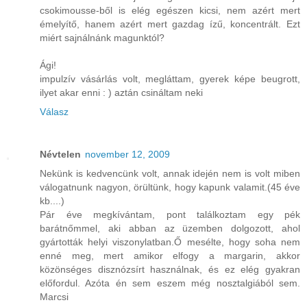
csokimousse-ből is elég egészen kicsi, nem azért mert
émelyítő, hanem azért mert gazdag ízű, koncentrált. Ezt
miért sajnálnánk magunktól?
Ági!
impulzív vásárlás volt, megláttam, gyerek képe beugrott,
ilyet akar enni : ) aztán csináltam neki
Válasz
Névtelen
november 12, 2009
Nekünk is kedvencünk volt, annak idején nem is volt miben
válogatnunk nagyon, örültünk, hogy kapunk valamit.(45 éve
kb....)
Pár éve megkívántam, pont találkoztam egy pék
barátnőmmel, aki abban az üzemben dolgozott, ahol
gyártották helyi viszonylatban.Ő mesélte, hogy soha nem
enné meg, mert amikor elfogy a margarin, akkor
közönséges disznózsírt használnak, és ez elég gyakran
előfordul. Azóta én sem eszem még nosztalgiából sem.
Marcsi