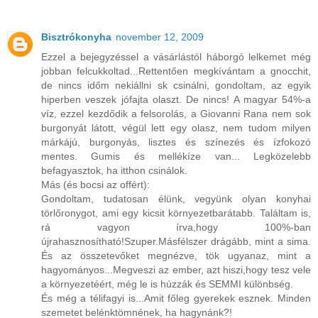
Bisztrókonyha
november 12, 2009
Ezzel a bejegyzéssel a vásárlástól háborgó lelkemet még
jobban felcukkoltad...Rettentően megkívántam a gnocchit,
de nincs időm nekiállni sk csinálni, gondoltam, az egyik
hiperben veszek jófajta olaszt. De nincs! A magyar 54%-a
víz, ezzel kezdődik a felsorolás, a Giovanni Rana nem sok
burgonyát látott, végül lett egy olasz, nem tudom milyen
márkájú, burgonyás, lisztes és színezés és ízfokozó
mentes. Gumis és mellékíze van... Legközelebb
befagyasztok, ha itthon csinálok.
Más (és bocsi az offért):
Gondoltam, tudatosan élünk, vegyünk olyan konyhai
törlőronygot, ami egy kicsit környezetbarátabb. Találtam is,
rá vagyon írva,hogy 100%-ban
újrahasznosítható!Szuper.Másfélszer drágább, mint a sima.
És az összetevőket megnézve, tök ugyanaz, mint a
hagyományos...Megveszi az ember, azt hiszi,hogy tesz vele
a környezetéért, még le is húzzák és SEMMI különbség.
És még a télifagyi is...Amit főleg gyerekek esznek. Minden
szemetet belénktömnének, ha hagynánk?!