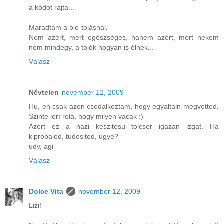
a kódot rajta...
Maradtam a bio-tojásnál.
Nem azért, mert egészséges, hanem azért, mert nekem
nem mindegy, a tojók hogyan is élnek...
Válasz
Névtelen
november 12, 2009
Hu, en csak azon csodalkoztam, hogy egyaltaln megvetted.
Szinte lerí rola, hogy milyen vacak :)
Azert ez a hazi keszitesu tolcser igazan izgat. Ha
kiprobalod, tudositod, ugye?
udv, agi
Válasz
Dolce Vita
november 12, 2009
Lizi!