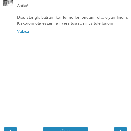
Anikó!
Diós stanglit bátran! kár lenne lemondani róla, olyan finom.
Kiskorom óta eszem a nyers tojást, nincs tőle bajom
Válasz
‹
›
Főoldal