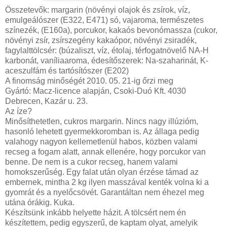
Összetevők: margarin (növényi olajok és zsírok, víz,
emulgeálószer (E322, E471) só, vajaroma, természetes
színezék, (E160a), porcukor, kakaós bevonómassza (cukor,
növényi zsír, zsírszegény kakaópor, növényi zsiradék,
fagylalttölcsér: (búzaliszt, víz, étolaj, térfogatnövelő NA-H
karbonát, vaníliaaroma, édesítőszerek: Na-szaharinát, K-
aceszulfám és tartósítószer (E202)
A finomság minőségét 2010. 05. 21-ig őrzi meg
Gyártó: Macz-licence alapján, Csoki-Duó Kft. 4030
Debrecen, Kazár u. 23.
Az íze?
Minősíthetetlen, cukros margarin. Nincs nagy illúzióm,
hasonló lehetett gyermekkoromban is. Az állaga pedig
valahogy nagyon kellemetlenül habos, közben valami
recseg a fogam alatt, annak ellenére, hogy porcukor van
benne. De nem is a cukor recseg, hanem valami
homokszerűség. Egy falat után olyan érzése támad az
embernek, mintha 2 kg ilyen masszával kenték volna ki a
gyomrát és a nyelőcsövét. Garantáltan nem éhezel meg
utána órákig. Kuka.
Készítsünk inkább helyette házit. A tölcsért nem én
készítettem, pedig egyszerű, de kaptam olyat, amelyik