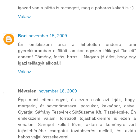
igazad van a pilóta is recsegett, meg a poharas kakaó is : )
Válasz
Bori
november 15, 2009
Én emlékszem arra a hihetetlen undorra, ami
gyerekkoromban eltöltött, amikor egyszer télifagyit "kellett"
ennem! Tömény, fojtós, brrrrr.... Nagyon jó ötlet, hogy egy
igazi télifagyit alkottál!
Válasz
Névtelen
november 18, 2009
Épp most ettem egyet, és ezen csak azt írják, hogy:
margarin, ét bevonómassza, porcukor, kakaópor, ostya.
Gyártja: Sáfrány Testvérek Sütõüzeme Kft. Tiszakécske. Én
emlékszem valami forrázott tojáshabkrémre is ezen a
vonalon. Szirupot kellett fõzni, aztán a keményre vert
tojásfehérjébe csorgatni továbbverés mellett, és aztán
habos vajjal összekeverni.