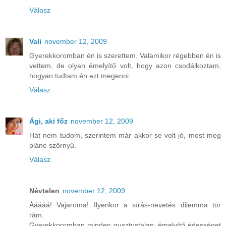
Válasz
Vali
november 12, 2009
Gyerekkoromban én is szerettem. Valamikor régebben én is
vettem, de olyan émelyítő volt, hogy azon csodálkoztam,
hogyan tudtam én ezt megenni.
Válasz
Ági, aki főz
november 12, 2009
Hát nem tudom, szerintem már akkor se volt jó, most meg
pláne szörnyű.
Válasz
Névtelen
november 12, 2009
Ááááá! Vajaroma! Ilyenkor a sírás-nevetés dilemma tör
rám.
Gyerekkoromban minden gusztustalan, émelyítő édességet