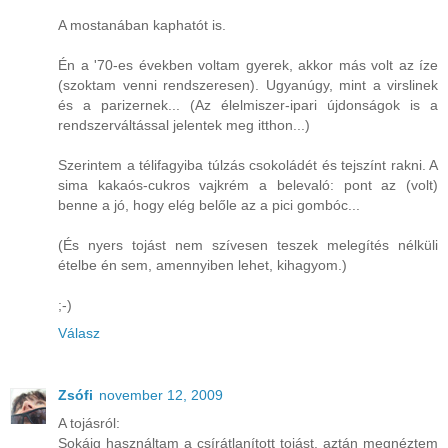
A mostanában kaphatót is.
Én a '70-es években voltam gyerek, akkor más volt az íze
(szoktam venni rendszeresen). Ugyanúgy, mint a virslinek
és a parizernek... (Az élelmiszer-ipari újdonságok is a
rendszerváltással jelentek meg itthon...)
Szerintem a télifagyiba túlzás csokoládét és tejszínt rakni. A
sima kakaós-cukros vajkrém a belevaló: pont az (volt)
benne a jó, hogy elég belőle az a pici gombóc...
(És nyers tojást nem szívesen teszek melegítés nélküli
ételbe én sem, amennyiben lehet, kihagyom.)
;-)
Válasz
Zsófi
november 12, 2009
A tojásról:
Sokáig használtam a csírátlanított tojást, aztán megnéztem