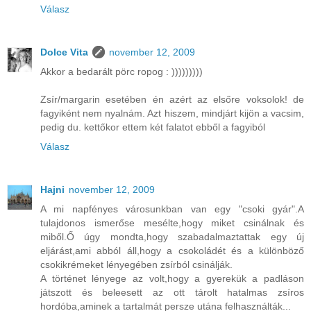
Válasz
Dolce Vita
november 12, 2009
Akkor a bedarált pörc ropog : )))))))))
Zsír/margarin esetében én azért az elsőre voksolok! de
fagyiként nem nyalnám. Azt hiszem, mindjárt kijön a vacsim,
pedig du. kettőkor ettem két falatot ebből a fagyiból
Válasz
Hajni
november 12, 2009
A mi napfényes városunkban van egy "csoki gyár".A
tulajdonos ismerőse mesélte,hogy miket csinálnak és
miből.Ő úgy mondta,hogy szabadalmaztattak egy új
eljárást,ami abból áll,hogy a csokoládét és a különböző
csokikrémeket lényegében zsírból csinálják.
A történet lényege az volt,hogy a gyerekük a padláson
játszott és beleesett az ott tárolt hatalmas zsíros
hordóba,aminek a tartalmát persze utána felhasználták...