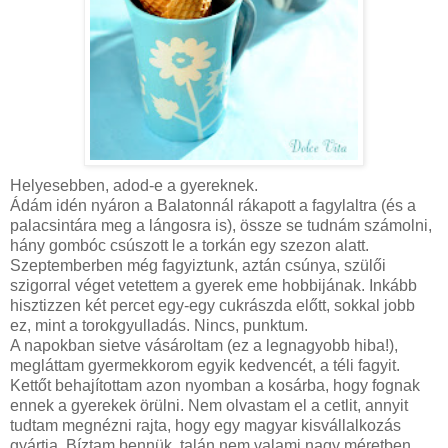
Helyesebben, adod-e a gyereknek.
Ádám idén nyáron a Balatonnál rákapott a fagylaltra (és a
palacsintára meg a lángosra is), össze se tudnám számolni,
hány gombóc csúszott le a torkán egy szezon alatt.
Szeptemberben még fagyiztunk, aztán csúnya, szülői
szigorral véget vetettem a gyerek eme hobbijának. Inkább
hisztizzen két percet egy-egy cukrászda előtt, sokkal jobb
ez, mint a torokgyulladás. Nincs, punktum.
A napokban sietve vásároltam (ez a legnagyobb hiba!),
megláttam gyermekkorom egyik kedvencét, a téli fagyit.
Kettőt behajítottam azon nyomban a kosárba, hogy fognak
ennek a gyerekek örülni. Nem olvastam el a cetlit, annyit
tudtam megnézni rajta, hogy egy magyar kisvállalkozás
gyártja. Bíztam bennük, talán nem valami nagy méretben