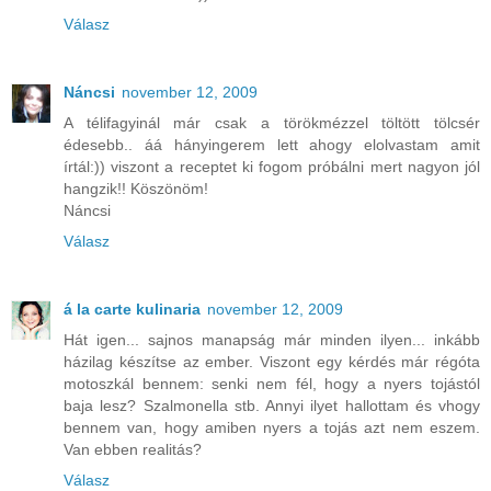
Válasz
Náncsi
november 12, 2009
A télifagyinál már csak a törökmézzel töltött tölcsér
édesebb.. áá hányingerem lett ahogy elolvastam amit
írtál:)) viszont a receptet ki fogom próbálni mert nagyon jól
hangzik!! Köszönöm!
Náncsi
Válasz
á la carte kulinaria
november 12, 2009
Hát igen... sajnos manapság már minden ilyen... inkább
házilag készítse az ember. Viszont egy kérdés már régóta
motoszkál bennem: senki nem fél, hogy a nyers tojástól
baja lesz? Szalmonella stb. Annyi ilyet hallottam és vhogy
bennem van, hogy amiben nyers a tojás azt nem eszem.
Van ebben realitás?
Válasz