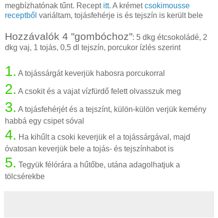
megbízhatónak tűnt. Recept
itt
. A krémet
csokimousse
receptből
variáltam, tojásfehérje is és tejszín is került bele
Hozzávalók 4 "gombóchoz"
: 5 dkg étcsokoládé, 2
dkg vaj, 1 tojás, 0,5 dl tejszín, porcukor ízlés szerint
1.
A tojássárgát keverjük habosra porcukorral
2.
A csokit és a vajat vízfürdő felett olvasszuk meg
3.
A tojásfehérjét és a tejszínt, külön-külön verjük kemény
habbá egy csipet sóval
4.
Ha kihűlt a csoki keverjük el a tojássárgával, majd
óvatosan keverjük bele a tojás- és tejszínhabot is
5.
Tegyük félórára a hűtőbe, utána adagolhatjuk a
tölcsérekbe