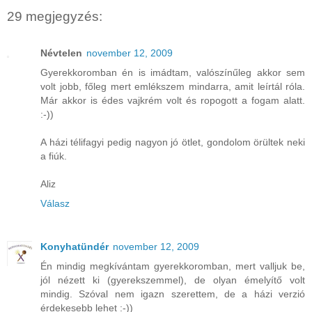
29 megjegyzés:
Névtelen
november 12, 2009
Gyerekkoromban én is imádtam, valószínűleg akkor sem
volt jobb, főleg mert emlékszem mindarra, amit leírtál róla.
Már akkor is édes vajkrém volt és ropogott a fogam alatt.
:-))
A házi télifagyi pedig nagyon jó ötlet, gondolom örültek neki
a fiúk.
Aliz
Válasz
Konyhatündér
november 12, 2009
Én mindig megkívántam gyerekkoromban, mert valljuk be,
jól nézett ki (gyerekszemmel), de olyan émelyítő volt
mindig. Szóval nem igazn szerettem, de a házi verzió
érdekesebb lehet :-))