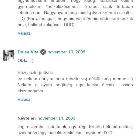
egyneműsítem. Imádom, hogy ropog. Másrészt kiélem
gyermekkori "nélkülözésemet": krémet csak tortában
lehetett enni; Nagyanyám meg mindig ilyen krémet csinált...
;-D) (Bár az is igaz, hogy bio-vajat és bio-nádcukrot teszek
bele, holland kakaóval. :DDD)
Válasz
Dolce Vita
november 13, 2009
Olzka : )
Rózsaszín pöttyök
ez nekem annyira nem tetszik, vaj nélkül még menne : )
Nekem a gyors segítség egy kocka étcsoki, lassan
elszopogatva
Válasz
Névtelen
november 14, 2009
Jaj, eszembe juttattatok egy régi Kretén-beli párosítást,
szalonnás fagyi pacaldarabkákkal.. nyamm! :D :D