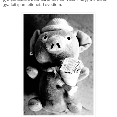
gyártott ipari rettenet. Tévedtem.