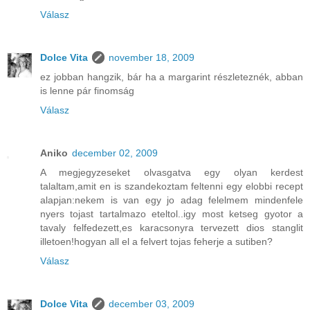
Válasz
Dolce Vita
november 18, 2009
ez jobban hangzik, bár ha a margarint részleteznék, abban
is lenne pár finomság
Válasz
Aniko
december 02, 2009
A megjegyzeseket olvasgatva egy olyan kerdest
talaltam,amit en is szandekoztam feltenni egy elobbi recept
alapjan:nekem is van egy jo adag felelmem mindenfele
nyers tojast tartalmazo eteltol..igy most ketseg gyotor a
tavaly felfedezett,es karacsonyra tervezett dios stanglit
illetoen!hogyan all el a felvert tojas feherje a sutiben?
Válasz
Dolce Vita
december 03, 2009